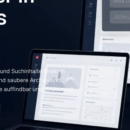
Meta-Da
s
JSON-LD
und Suchinhalte direkt in
d saubere Archiv- und
e auffindbar und strukturiert