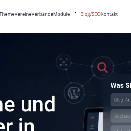
Theme
Vereine
Verbände
Module
Blog/SEO
Kontakt
Was S
he und
Blog-Ar
Suchsei
r in